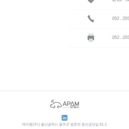
052 . 25
052 . 25
에이팸(주) | 울산광역시 울주군 웅촌면 웅비공단길 91-1