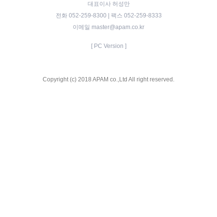
대표이사 허성만
전화 052-259-8300 | 팩스 052-259-8333
이메일 master@apam.co.kr
[ PC Version ]
Copyright (c) 2018 APAM co.,Ltd All right reserved.