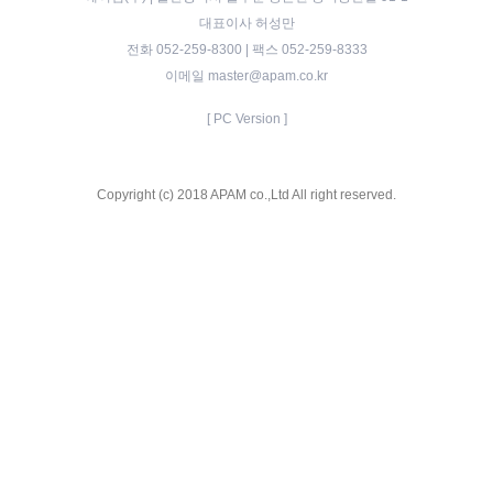
대표이사 허성만
전화 052-259-8300 | 팩스 052-259-8333
이메일 master@apam.co.kr
[ PC Version ]
Copyright (c) 2018 APAM co.,Ltd All right reserved.