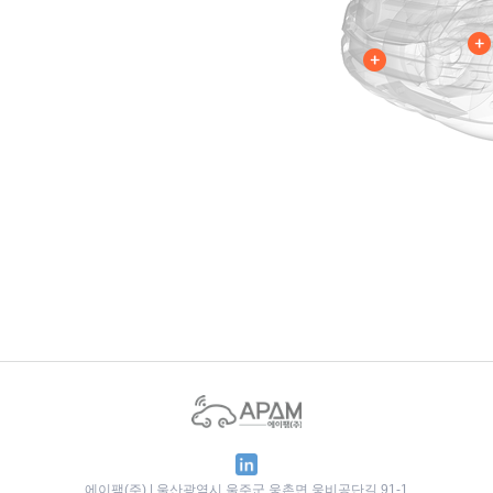
에이팸(주) | 울산광역시 울주군 웅촌면 웅비공단길 91-1